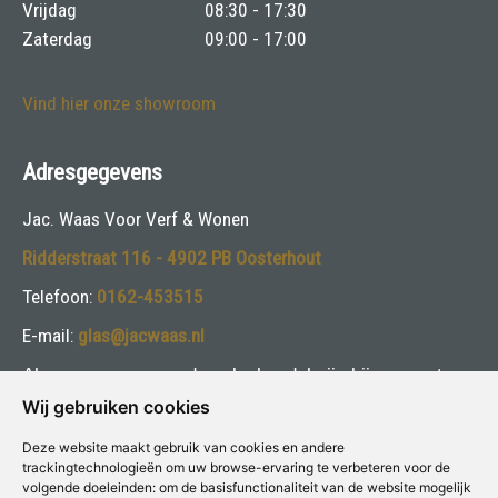
Vrijdag
08:30 - 17:30
Zaterdag
09:00 - 17:00
Vind hier onze showroom
Adresgegevens
Jac. Waas Voor Verf & Wonen
Ridderstraat 116 - 4902 PB Oosterhout
Telefoon:
0162-453515
E-mail:
glas@jacwaas.nl
Algemene voorwaarden glashandel zijn bij ons op te
vragen
Wij gebruiken cookies
Deze website maakt gebruik van cookies en andere
Volg ons:
trackingtechnologieën om uw browse-ervaring te verbeteren voor de
volgende doeleinden:
om de basisfunctionaliteit van de website mogelijk