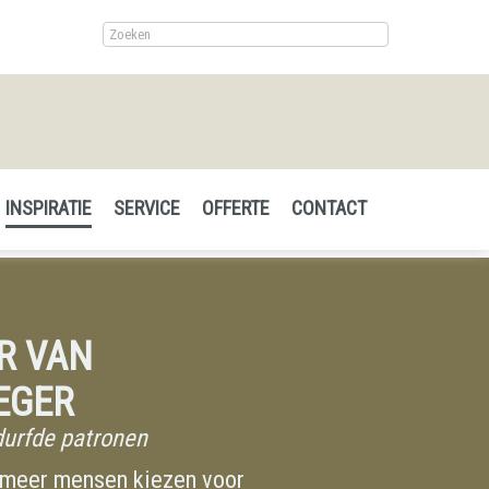
INSPIRATIE
SERVICE
OFFERTE
CONTACT
R VAN
EGER
urfde patronen
meer mensen kiezen voor