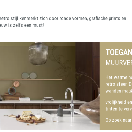
 retro stijl kenmerkt zich door ronde vormen, grafische prints en
euw is zelfs een must!
TOEGAN
MUURVER
Het warme ho
retro sfeer. 
wanden maakt
vrolijkheid 
tinten te ver
Op zoek naar 