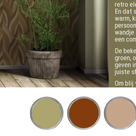
retro el
En dat s
warm, k
persoon
wandje 
een com
De beke
groen, o
geven i
juiste s
Om blij