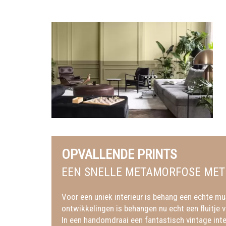
OPVALLENDE PRINTS
EEN SNELLE METAMORFOSE MET
Voor een uniek interieur is behang een echte m
ontwikkelingen is behangen nu echt een fluitje v
In een handomdraai een fantastisch vintage inter