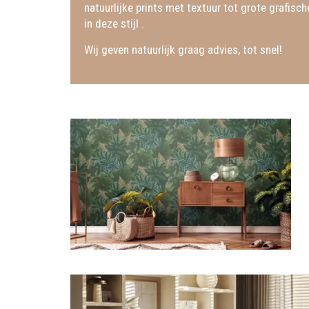
natuurlijke prints met textuur tot grote grafisc
in deze stijl .
Wij geven natuurlijk graag advies, tot snel!