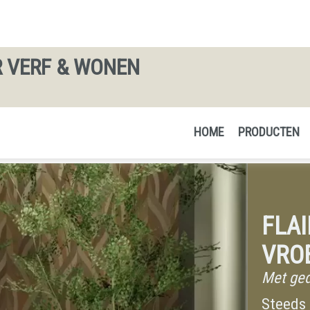
 VERF & WONEN
HOME
PRODUCTEN
FLAI
VRO
Met ged
Steeds 