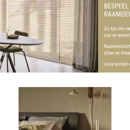
BESPEEL
RAAMDEC
Zo fijn om na
zon en warmt
Raamdecorati
sfeer en kleur
Loop gerust e