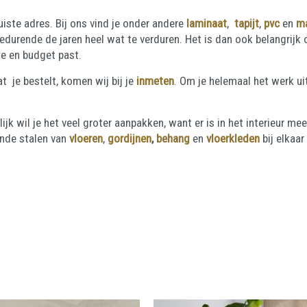
uiste adres. Bij ons vind je onder andere
laminaat
,
tapijt
,
pvc
en
m
t gedurende de jaren heel wat te verduren. Het is dan ook belangri
ie en budget past.
t je bestelt, komen wij bij je
inmeten
. Om je helemaal het werk u
lijk wil je het veel groter aanpakken, want er is in het interieur me
ende stalen van
vloeren
,
gordijnen
,
behang
en
vloerkleden
bij elkaa