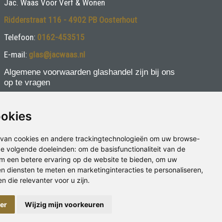
Jac. Waas Voor Verf & Wonen
Ridderstraat 116 - 4902 PB Oosterhout
Telefoon:
0162-453515
E-mail:
glas@jacwaas.nl
Algemene voorwaarden glashandel zijn bij ons
op te vragen
Volg ons:
ookies
van cookies en andere trackingtechnologieën om uw browse-
 de volgende doeleinden:
om de basisfunctionaliteit van de
m een betere ervaring op de website te bieden
,
om uw
en diensten te meten en marketinginteracties te personaliseren
,
 die relevanter voor u zijn
.
Privacybeleid
|
Disclaimer
ger
Wijzig mijn voorkeuren
Cookies