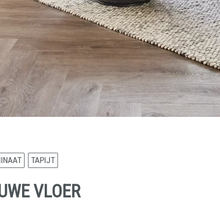
INAAT
TAPIJT
EUWE VLOER