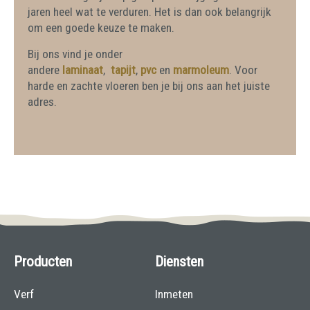
jaren heel wat te verduren. Het is dan ook belangrijk
om een goede keuze te maken.
Bij ons vind je onder
andere
laminaat
,
tapijt
,
pvc
en
marmoleum
. Voor
harde en zachte vloeren ben je bij ons aan het juiste
adres.
Producten
Diensten
Verf
Inmeten