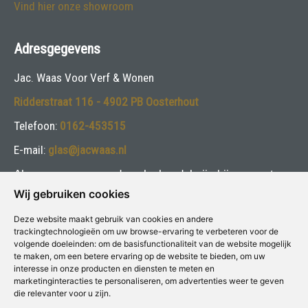
Vind hier onze showroom
Adresgegevens
Jac. Waas Voor Verf & Wonen
Ridderstraat 116 - 4902 PB Oosterhout
Telefoon:
0162-453515
E-mail:
glas@jacwaas.nl
Algemene voorwaarden glashandel zijn bij ons op te
vragen
Wij gebruiken cookies
Deze website maakt gebruik van cookies en andere
Volg ons:
trackingtechnologieën om uw browse-ervaring te verbeteren voor de
volgende doeleinden:
om de basisfunctionaliteit van de website mogelijk
te maken
,
om een betere ervaring op de website te bieden
,
om uw
interesse in onze producten en diensten te meten en
marketinginteracties te personaliseren
,
om advertenties weer te geven
die relevanter voor u zijn
.